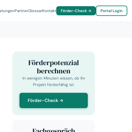
istungen
Partner
Glossar
Kontakt
Förder-Check →
Portal Login
Förderpotenzial
berechnen
In wenigen Minuten wissen, ob Ihr
Projekt förderfähig ist.
Förder-Check →
Fachgespräch