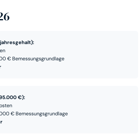
26
jahresgehalt):
ten
000 € Bemessungsgrundlage
r
95.000 €):
osten
.000 € Bemessungsgrundlage
r