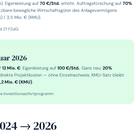
). Eigenleistung auf
70 €/Std.
erhöht. Auftragsforschung auf
70%
tzbare bewegliche Wirtschaftsgüter des Anlagevermögens
) / 3,5 Mio. € (KMU).
d 27 FZulG
nuar 2026
f
12 Mio. €
. Eigenleistung auf
100 €/Std.
. Ganz neu:
20%
direkte Projektkosten — ohne Einzelnachweis. KMU-Satz bleibt
,2 Mio. € (KMU)
.
es Investitionssofortprogramm
2024 → 2026