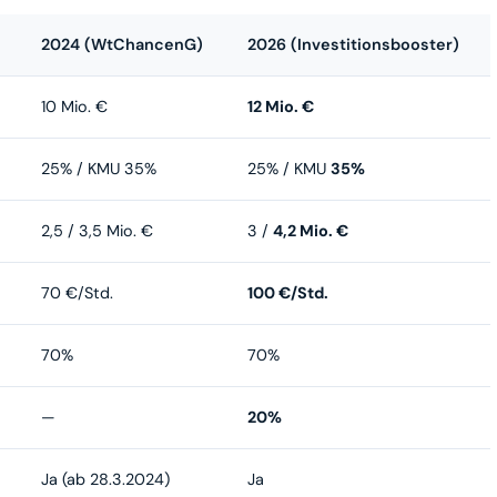
2024 (WtChancenG)
2026 (Investitionsbooster)
10 Mio. €
12 Mio. €
25% / KMU 35%
25% / KMU
35%
2,5 / 3,5 Mio. €
3 /
4,2 Mio. €
70 €/Std.
100 €/Std.
70%
70%
—
20%
Ja (ab 28.3.2024)
Ja