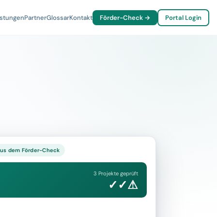
istungen
Partner
Glossar
Kontakt
Förder-Check →
Portal Login
 aus dem Förder-Check
3 Projekte geprüft
✓✓⚠