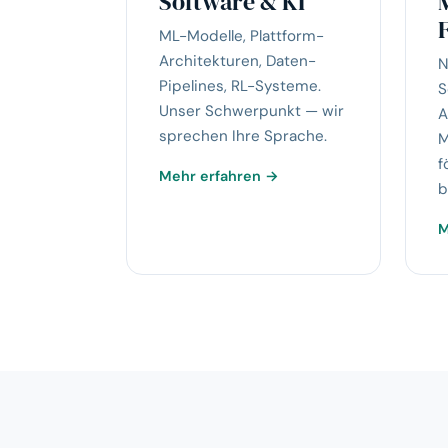
Software & KI
ML-Modelle, Plattform-
Architekturen, Daten-
N
Pipelines, RL-Systeme.
S
Unser Schwerpunkt — wir
A
sprechen Ihre Sprache.
M
f
Mehr erfahren →
b
M