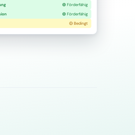
ung
🟢 Förderfähig
sion
🟢 Förderfähig
🟡 Bedingt