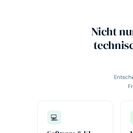
Nicht nu
technis
Entsche
F
💻