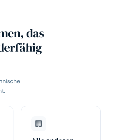
hmen, das
derfähig
chnische
t.
🏢