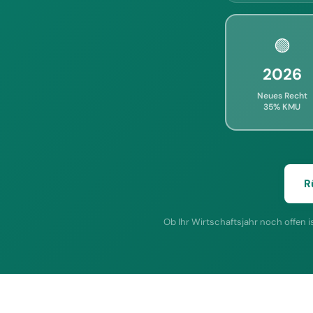
🟢
2026
Neues Recht
35% KMU
R
Ob Ihr Wirtschaftsjahr noch offen i