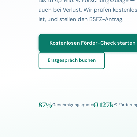
Bis zu 4,2 Mio. € Forschungszulage 
auch bei Verlust. Wir prüfen kostenlos,
ist, und stellen den BSFZ-Antrag.
Kostenlosen Förder-Check starten
Erstgespräch buchen
87%
Ø 127k
Genehmigungs­quote
€ Förderun