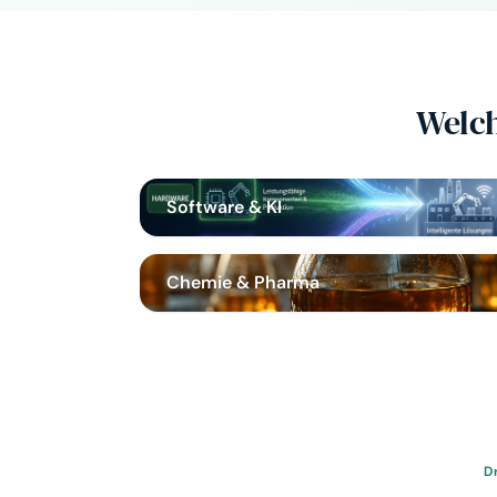
Welch
Software & KI
Chemie & Pharma
D