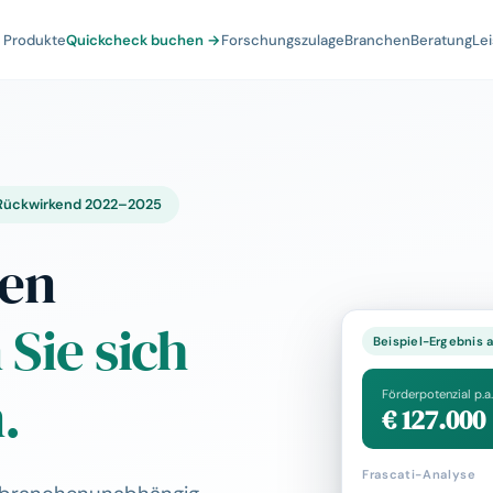
& Produkte
Quickcheck buchen →
Forschungszulage
Branchen
Beratung
Le
 Rückwirkend 2022–2025
men
 Sie sich
Beispiel-Ergebnis
.
Förderpotenzial p.a.
€ 127.000
Frascati-Analyse