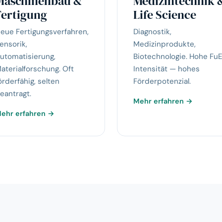
Maschinenbau &
Medizintechnik 
Fertigung
Life Science
eue Fertigungsverfahren,
Diagnostik,
ensorik,
Medizinprodukte,
utomatisierung,
Biotechnologie. Hohe Fu
aterialforschung. Oft
Intensität — hohes
örderfähig, selten
Förderpotenzial.
eantragt.
Mehr erfahren →
ehr erfahren →