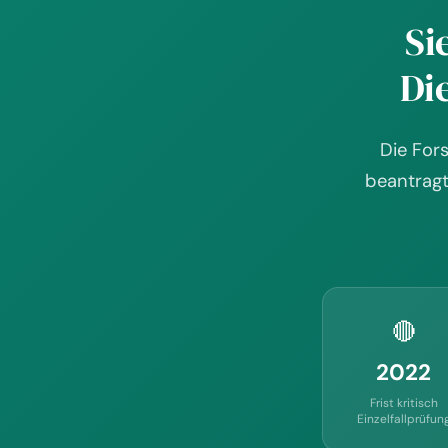
Si
Di
Die For
beantragt
🔴
2022
Frist kritisch
Einzelfallprüfun