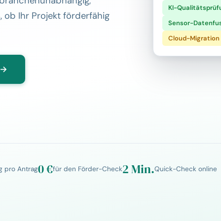
— branchenunabhängig,
KI-Qualitätsprüf
 ob Ihr Projekt förderfähig
Sensor-Datenfu
Cloud-Migration
 →
0 €
2 Min.
g pro Antrag
für den Förder-Check
Quick-Check online